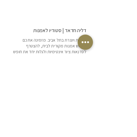
דליה חדאד | סטודיו לאמנות
אמנית ויוצרת בתל אביב. מזמינה אתכם
לרכוש אמנות מקורית לבית, להצטרף
לסדנאות ציור אינטימיות ולגלות יחד את חופש
היצירה והביטוי האישי.
POLICY
SHIPPING & RETURNS
TERMS OF SERVICE
הצהרת נגישות
ILS (₪)
SUBSCRIBE