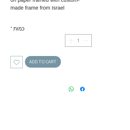
on paper framed with custom-
made frame from Israel
כמות
*
ADD TO CART