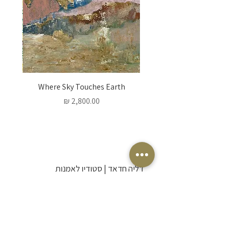
 Words
Where Sky Touches Earth
מחיר
דליה חדאד | סטודיו לאמנות
אמנית ויוצרת בתל אביב. מזמינה אתכם
לרכוש אמנות מקורית לבית, להצטרף
לסדנאות ציור אינטימיות ולגלות יחד את חופש
היצירה והביטוי האישי.