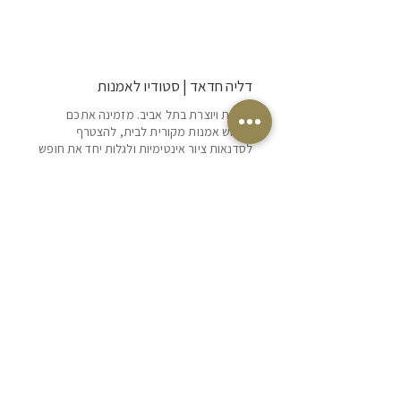
דליה חדאד | סטודיו לאמנות
אמנית ויוצרת בתל אביב. מזמינה אתכם
לרכוש אמנות מקורית לבית, להצטרף
לסדנאות ציור אינטימיות ולגלות יחד את חופש
היצירה והביטוי האישי.
POLICY
SHIPPING & RETURNS
TERMS OF SERVICE
הצהרת נגישות
ILS (₪)
SUBSCRIBE