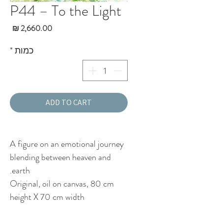
P44 – To the Light
מחי
כמות
*
ADD TO CART
A figure on an emotional journey
blending between heaven and
earth.
Original, oil on canvas, 80 cm
height X 70 cm width