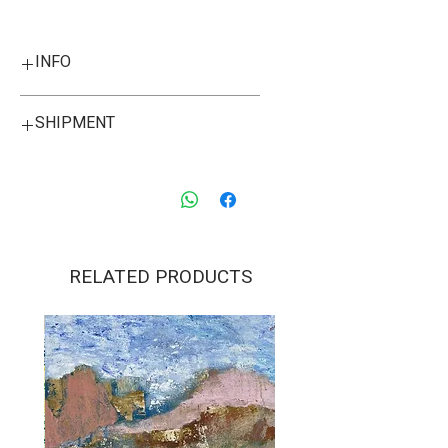
INFO
Original hand-painted
SHIPMENT
calligraphy. Nickel Gold frame,
custom-made in Israel.
Framed size:
21 cm X 21 cm
8.3" X 8.3" inches
.
RELATED PRODUCTS