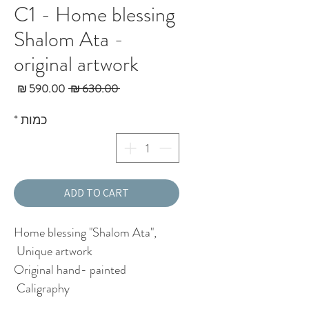
C1 - Home blessing
Shalom Ata -
original artwork
מחיר
מחי
 ‏630.00 ‏₪ 
רגיל
מבצ
כמות
*
ADD TO CART
Home blessing "Shalom Ata",
Unique artwork
Original hand- painted
Caligraphy