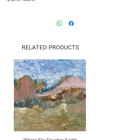
art. Cream colored high quality
art paper. Green wooden frame.
Framed size:
17 cm height X 22 cm width
6.7" height X 8.7" width
.
RELATED PRODUCTS
 Words
Where Sky Touches Earth