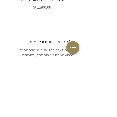
מחיר
דליה חדאד | סטודיו לאמנות
אמנית ויוצרת בתל אביב. מזמינה אתכם
לרכוש אמנות מקורית לבית, להצטרף
לסדנאות ציור אינטימיות ולגלות יחד את חופש
היצירה והביטוי האישי.
POLICY
SHIPPING & RETURNS
TERMS OF SERVICE
הצהרת נגישות
ILS (₪)