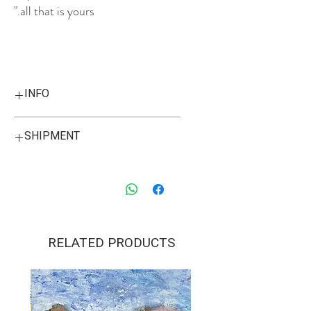
all that is yours."
INFO
Print of original hand-painted
SHIPMENT
calligraphy. Light colored
frame, custom-made in Israel.
Framed size:
32.5 cm X 32.5 cm
12.8" X 12.8"
.
Unframed print:
RELATED PRODUCTS
20 cm X 20 cm
7.8" X 7.8"