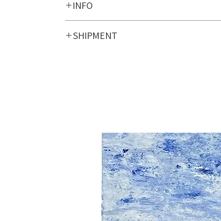
INFO
Print of original hand-painted calligraphy. 
SHIPMENT
Size:
Framed :
21 cm X 21 cm
8.3" X 8.3"
Unframed print:
18.5 cm X 18.5 cm
7" X 7"