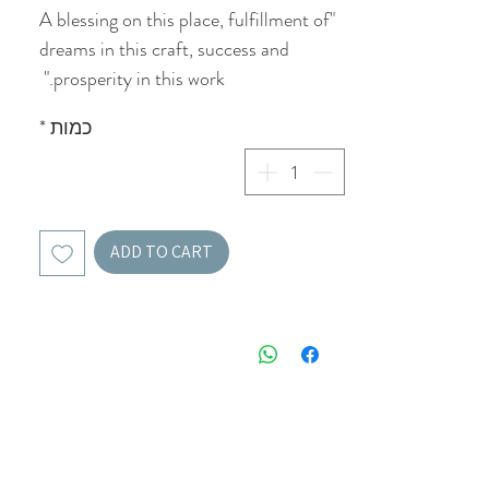
"A blessing on this place, fulfillment of
dreams in this craft, success and
prosperity in this work."
כמות
*
ADD TO CART