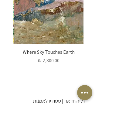
 Words
Where Sky Touches Earth
מחיר
דליה חדאד | סטודיו לאמנות
אמנית ויוצרת בתל אביב. מזמינה אתכם
לרכוש אמנות מקורית לבית, להצטרף
לסדנאות ציור אינטימיות ולגלות יחד את חופש
היצירה והביטוי האישי.