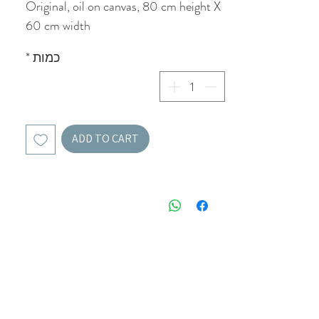
Original, oil on canvas, 80 cm height X
60 cm width
כמות
*
ADD TO CART