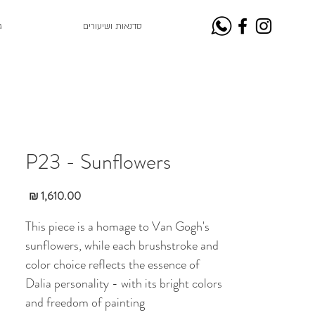
סדנאות ושיעורים
ג
P23 - Sunflowers
מחיר
This piece is a homage to Van Gogh's
sunflowers, while each brushstroke and
color choice reflects the essence of
Dalia personality - with its bright colors
and freedom of painting