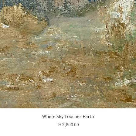
Where Sky Touches Earth
מחיר